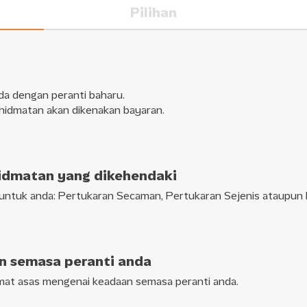
Pilihan
e the switch in just a few easy s
da dengan peranti baharu.
hidmatan akan dikenakan bayaran.
hidmatan yang dikehendaki
ik untuk anda: Pertukaran Secaman, Pertukaran Sejenis ataupun
 semasa peranti anda
mat asas mengenai keadaan semasa peranti anda.