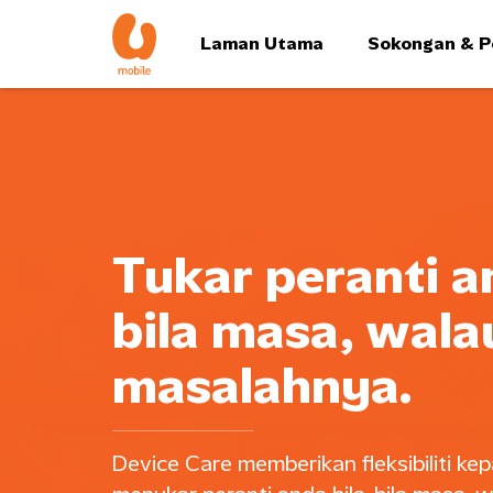
Laman Utama
Sokongan & P
Tukar peranti an
bila masa, wal
masalahnya.
Device Care memberikan fleksibiliti k