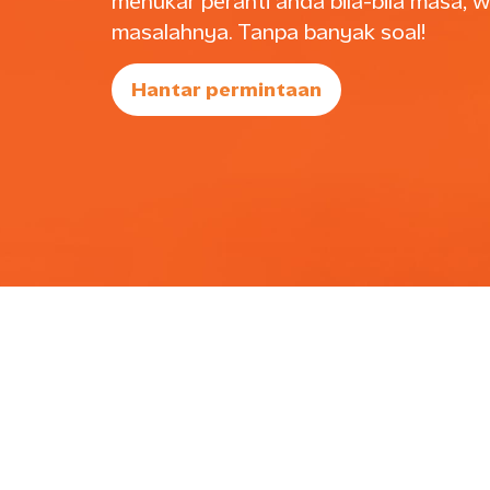
menukar peranti anda bila-bila masa, 
masalahnya. Tanpa banyak soal!
Hantar permintaan