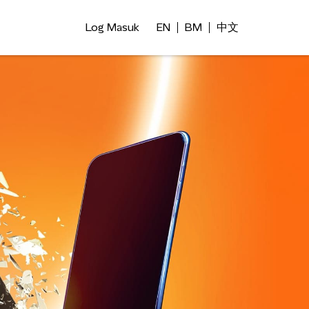
Log Masuk
EN
BM
中文