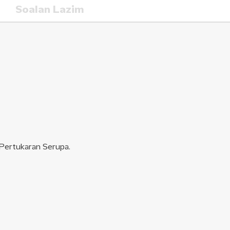
Soalan Lazim
teps
 Pertukaran Serupa.