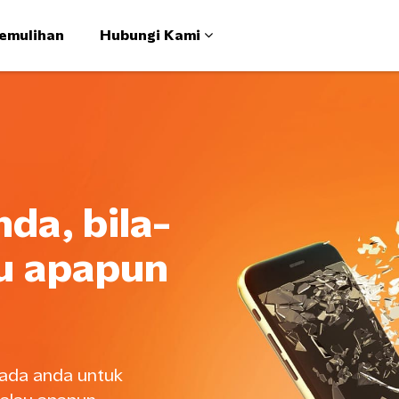
emulihan
Hubungi Kami
da, bila-
au apapun
epada anda untuk